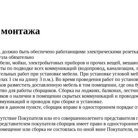
и монтажа
а, должно быть обеспечено работающими электрическими розетк
зла обязательно
бели, мойки, электробытовых приборов и прочих вещей, мешаю
ы по подводке всех коммуникаций (водопровод, канализация, эл
льных работ при установке мебели. При установке угловой меб
ах 1 см на длину 3 п.м.). Во время проведения работ по устано
в разместить доставленную мебель в том помещении, где она бу
тво для работы сборщиков. Сборка на лоджиях, балконах, лестни
иков о наличии в помещении скрытых коммуникаций и проводок.
ммуникаций и проводок при сборке и установке.
м в данном пункте, сборщик вправе в одностороннем порядке отк
тствие Покупателя или его совершеннолетнего представителя по
едставителем покупателя сборщик имеет право в одностороннем
помещение или сборка не состоялась по иной вине Покупателя, 