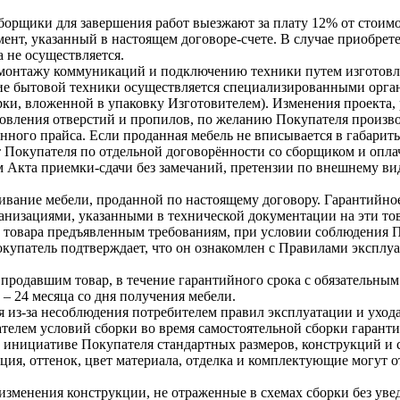
орщики для завершения работ выезжают за плату 12% от стоимос
ент, указанный в настоящем договоре-счете. В случае приобре
а не осуществляется.
 монтажу коммуникаций и подключению техники путем изготовле
 бытовой техники осуществляется специализированными организ
рки, вложенной в упаковку Изготовителем). Изменения проекта, 
вления отверстий и пропилов, по желанию Покупателя производ
анного прайса. Если проданная мебель не вписывается в габари
ет Покупателя по отдельной договорённости со сборщиком и опла
 Акта приемки-сдачи без замечаний, претензии по внешнему вид
ивание мебели, проданной по настоящему договору. Гарантийное
низациями, указанными в технической документации на эти то
е товара предъявленным требованиям, при условии соблюдения П
купатель подтверждает, что он ознакомлен с Правилами эксплуа
родавшим товар, в течение гарантийного срока с обязательным 
– 24 месяца со дня получения мебели.
 из-за несоблюдения потребителем правил эксплуатации и ухода
елем условий сборки во время самостоятельной сборки гарантия
о инициативе Покупателя стандартных размеров, конструкций и 
ия, оттенок, цвет материала, отделка и комплектующие могут от
изменения конструкции, не отраженные в схемах сборки без ув