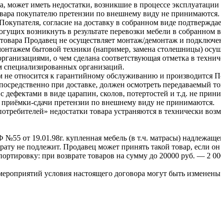
, может иметь недостатки, возникшие в процессе эксплуатации в
 товара покупателю претензии по внешнему виду не принимаются.
Покупателя, согласие на доставку в собранном виде подтверждае
могущих возникнуть в результате перевозки мебели в собранном 
 товара Продавец не осуществляет монтаж/демонтаж и подключ
монтажем бытовой техники (например, замена столешницы) осуще
ганизациями, о чем сделана соответствующая отметка в техни
м специализированных организаций.
 не относится к гарантийному обслуживанию и производится П
посредственно при доставке, должен осмотреть передаваемый то
с дефектами в виде царапин, сколов, потертостей и т.д. не прин
 приёмки-сдачи претензии по внешнему виду не принимаются.
 потребителей» недостатки товара устраняются в технически воз
№55 от 19.01.98г. купленная мебель (в т.ч. матрасы) надлежащег
врату не подлежит. Продавец может принять такой товар, если о
ортировку: при возврате товаров на сумму до 20000 руб. — 2 000
мероприятий условия настоящего договора могут быть изменены 