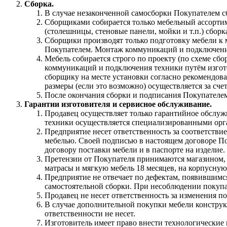
Сборка.
В случае незаконченной самосборки Покупателем сб
Сборщиками собирается только мебельный ассортим
(столешницы, стеновые панели, мойки и т.п.) сборк
Сборщики производят только подготовку мебели к
Покупателем. Монтаж коммуникаций и подключение
Мебель собирается строго по проекту (по схеме сбо
коммуникаций и подключения техники путём изгото
сборщику на месте установки согласно рекомендов
размеры (если это возможно) осуществляется за сч
После окончания сборки и подписания Покупателем
Гарантии изготовителя и сервисное обслуживание.
Продавец осуществляет только гарантийное обслуж
техники осуществляется специализированными орга
Предприятие несет ответственность за соответстви
мебелью. Своей подписью в настоящем договоре По
договору поставки мебели и в паспорте на изделие.
Претензии от Покупателя принимаются магазином, п
матрасы и мягкую мебель 18 месяцев, на корпусную 
Предприятие не отвечает по дефектам, появившимся
самостоятельной сборки. При несоблюдении покупат
Продавец не несет ответственность за изменения п
В случае дополнительной покупки мебели конструкц
ответственности не несет.
Изготовитель имеет право внести технологические 