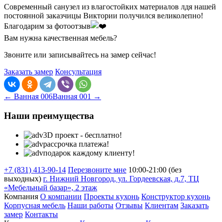
Современный санузел из влагостойких материалов лдя нашей
постоянной заказчицы Виктории получился великолепно!
Благодарим за фотоотзыв
Вам нужна качественная мебель?
Звоните или записывайтесь на замер сейчас!
Заказать замер
Консультация
← Ванная 006
Ванная 001 →
Наши преимущества
3D проект - бесплатно!
рассрочка платежа!
подарок каждому клиенту!
+7 (831) 413-90-14
Перезвоните мне
10:00-21:00 (без
выходных)
г. Нижний Новгород, ул. Гордеевская, д.7, ТЦ
«Мебельный базар», 2 этаж
Компания
О компании
Проекты кухонь
Конструктор кухонь
Корпусная мебель
Наши работы
Отзывы
Клиентам
Заказать
замер
Контакты