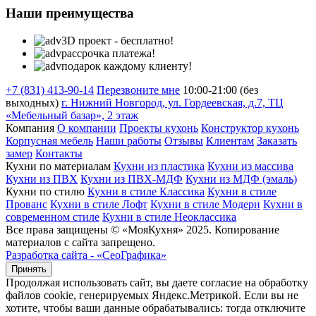
Наши преимущества
3D проект - бесплатно!
рассрочка платежа!
подарок каждому клиенту!
+7 (831) 413-90-14
Перезвоните мне
10:00-21:00 (без
выходных)
г. Нижний Новгород, ул. Гордеевская, д.7, ТЦ
«Мебельный базар», 2 этаж
Компания
О компании
Проекты кухонь
Конструктор кухонь
Корпусная мебель
Наши работы
Отзывы
Клиентам
Заказать
замер
Контакты
Кухни по материалам
Кухни из пластика
Кухни из массива
Кухни из ПВХ
Кухни из ПВХ-МДФ
Кухни из МДФ (эмаль)
Кухни по стилю
Кухни в стиле Классика
Кухни в стиле
Прованс
Кухни в стиле Лофт
Кухни в стиле Модерн
Кухни в
современном стиле
Кухни в стиле Неоклассика
Все права защищены © «МояКухня» 2025. Копирование
материалов с сайта запрещено.
Разработка сайта - «СеоГрафика»
Принять
Продолжая использовать сайт, вы даете согласие на обработку
файлов cookie, генерируемых Яндекс.Метрикой. Если вы не
хотите, чтобы ваши данные обрабатывались: тогда отключите