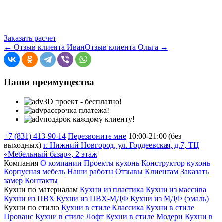
Заказать расчет
← Отзыв клиента Иван
Отзыв клиента Ольга →
Наши преимущества
3D проект - бесплатно!
рассрочка платежа!
подарок каждому клиенту!
+7 (831) 413-90-14
Перезвоните мне
10:00-21:00 (без
выходных)
г. Нижний Новгород, ул. Гордеевская, д.7, ТЦ
«Мебельный базар», 2 этаж
Компания
О компании
Проекты кухонь
Конструктор кухонь
Корпусная мебель
Наши работы
Отзывы
Клиентам
Заказать
замер
Контакты
Кухни по материалам
Кухни из пластика
Кухни из массива
Кухни из ПВХ
Кухни из ПВХ-МДФ
Кухни из МДФ (эмаль)
Кухни по стилю
Кухни в стиле Классика
Кухни в стиле
Прованс
Кухни в стиле Лофт
Кухни в стиле Модерн
Кухни в