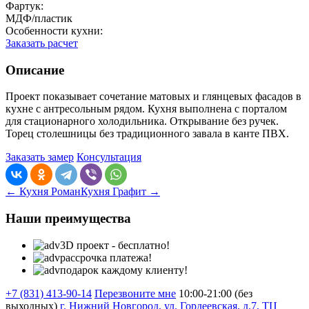
Фартук:
МДФ/пластик
Особенности кухни:
Заказать расчет
Описание
Проект показывает сочетание матовых и глянцевых фасадов в
кухне с антресольным рядом. Кухня выполнена с порталом
для стационарного холодильника. Открывание без ручек.
Торец столешницы без традиционного завала в канте ПВХ.
Заказать замер
Консультация
← Кухня Роман
Кухня Графит →
Наши преимущества
3D проект - бесплатно!
рассрочка платежа!
подарок каждому клиенту!
+7 (831) 413-90-14
Перезвоните мне
10:00-21:00 (без
выходных)
г. Нижний Новгород, ул. Гордеевская, д.7, ТЦ